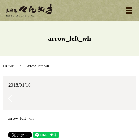
メ
arrow_left_wh
HOME
arrow_left_wh
2018/01/16
arrow_left_wh