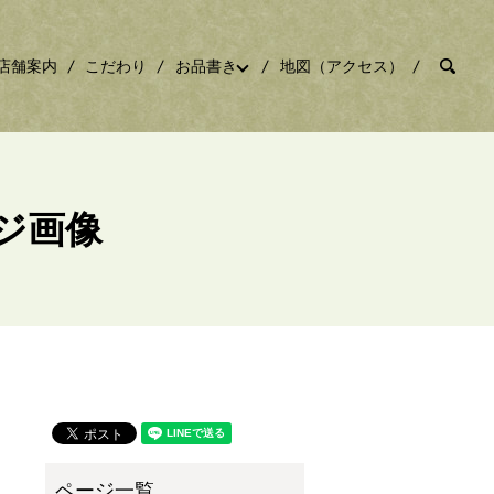
sear
店舗案内
こだわり
お品書き
地図（アクセス）
ジ画像